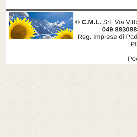
©
C.M.L.
Srl, Via Vit
049 883088
Reg. Imprese di Pa
PD
Po