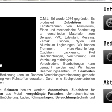
Un
C.M.L. Srl wurde 1974 gegründet. Es
produziert
Zubehören
für
Fensterrahmen von
Aluminium
,
Eisen und mechanische Bearbeitung
an verschieden Materialen zum
Beispiel: PVC, Edelstahl, Messing,
Zamak Fusionen, Nylon und
Be
Aluminium Legierungen. Wir können
Trommeln, vibro-Abschleifung,
Oxidation, Lackierung, Pvd
Beschichtungen, Verchromung und
Verzinkung mitbringen.
Verschiedene Bearbeitungen kann
gemacht werden und Wir haben
Bearbeitungszentren um
Bearbeiten
edienung kann im Rahmen Veredelungsvereinbarung gemacht
ung von Rohstoffen verwalten. Durch eine Stichprobenkontrollen
Ak
ren.
ene
Sektoren
benutzt werden:
Automotiven
,
Zubehören
für
en
aus Metall,
vorgehängte Fassaden
, elektrotechnischen,
dtmöblierung, Laden,
Klimaanlagen,
Beleuchtungstechnik
und