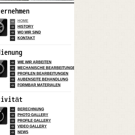
ternehmen
HOME
HISTORY
WO WIR SIND
KONTAKT
dienung
WIE WIR ARBEITEN
MECHANISCHE BEARBEITUNGEN
PROFILEN BEARBEITUNGEN
AUΒENSEITE BEHANDLUNG
FORMBAR MATERIALEN
tivität
BERECHNUNG
PHOTO GALLERY
PROFILE GALLERY
VIDEO GALLERY
NEWS